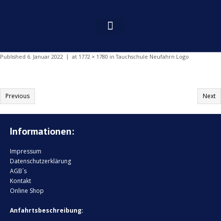
Published
6. Januar 2022
at
1772 × 1780
in
Tauchschule Neufahrn Logo
Previous
Next
Informationen:
Impressum
Datenschutzerklärung
AGB´s
Kontakt
Online Shop
Anfahrtsbeschreibung: