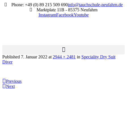
Phone: +49 (0) 89 215 509 690
info@tauchschule-neufahrn.de
Marktplatz 11B - 85375 Neufahrn
Instagram
Facebook
Youtube
Published
7. Januar 2022
at
2944 × 2481
in
Speciality Dry Suit
Diver
Previous
Next
Informationen:
Impressum
Datenschutzerklärung
AGB´s
Kontakt