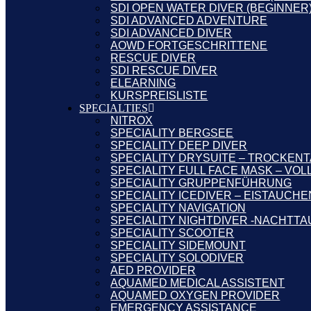
SDI OPEN WATER DIVER (BEGINNER)
SDI ADVANCED ADVENTURE
SDI ADVANCED DIVER
AOWD FORTGESCHRITTENE
RESCUE DIVER
SDI RESCUE DIVER
ELEARNING
KURSPREISLISTE
SPECIALTIES
NITROX
SPECIALITY BERGSEE
SPECIALITY DEEP DIVER
SPECIALITY DRYSUITE – TROCKEN
SPECIALITY FULL FACE MASK – VO
SPECIALITY GRUPPENFÜHRUNG
SPECIALITY ICEDIVER – EISTAUCHE
SPECIALITY NAVIGATION
SPECIALITY NIGHTDIVER -NACHTT
SPECIALITY SCOOTER
SPECIALITY SIDEMOUNT
SPECIALITY SOLODIVER
AED PROVIDER
AQUAMED MEDICAL ASSISTENT
AQUAMED OXYGEN PROVIDER
EMERGENCY ASSISTANCE