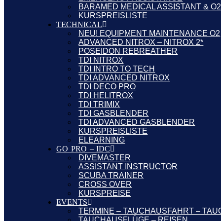
BARAMED MEDICAL ASSISTANT & O
KURSPREISLISTE
TECHNICAL
NEU! EQUIPMENT MAINTENANCE O2
ADVANCED NITROX – NITROX 2*
POSEIDON REBREATHER
TDI NITROX
TDI INTRO TO TECH
TDI ADVANCED NITROX
TDI DECO PRO
TDI HELITROX
TDI TRIMIX
TDI GASBLENDER
TDI ADVANCED GASBLENDER
KURSPREISLISTE
ELEARNING
GO PRO – IDC
DIVEMASTER
ASSISTANT INSTRUCTOR
SCUBA TRAINER
CROSS OVER
KURSPREISE
EVENTS
TERMINE – TAUCHAUSFAHRT – TAU
TAUCHAUSFLÜGE – REISEN