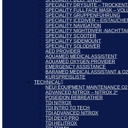
SPECIALITY DRYSUITE – TROCKEN
SPECIALITY FULL FACE MASK – VO
SPECIALITY GRUPPENFÜHRUNG
SPECIALITY ICEDIVER – EISTAUCHE
SPECIALITY NAVIGATION
SPECIALITY NIGHTDIVER -NACHTT
SPECIALITY SCOOTER
SPECIALITY SIDEMOUNT
SPECIALITY SOLODIVER
AED PROVIDER
AQUAMED MEDICAL ASSISTENT
AQUAMED OXYGEN PROVIDER
EMERGENCY ASSISTANCE
BARAMED MEDICAL ASSISTANT & O
KURSPREISLISTE
TECHNICAL
NEU! EQUIPMENT MAINTENANCE O2
ADVANCED NITROX – NITROX 2*
POSEIDON REBREATHER
TDI NITROX
TDI INTRO TO TECH
TDI ADVANCED NITROX
TDI DECO PRO
TDI HELITROX