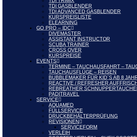
TDI TRIMIX
TDI GASBLENDER
TDI ADVANCED GASBLENDER
KURSPREISLISTE
ELEARNING
GO PRO – IDC
DIVEMASTER
ASSISTANT INSTRUCTOR
SCUBA TRAINER
CROSS OVER
KURSPREISE
EVENTS
TERMINE – TAUCHAUSFAHRT – TAU
TAUCHAUSFLÜGE – REISEN
BUBBLEMAKER FÜR KID´S AB 8 JAH
REACTIVE / REFRESHER AUFFRIS
REBREATHER SCHNUPPERTAUCHE
PADITRAVEL
SERVICE
AQUAMED
FÜLLSERVICE
DRUCKBEHÄLTERPRÜFUNG
REVISIONEN
SERVICEFORM
VERLEIH