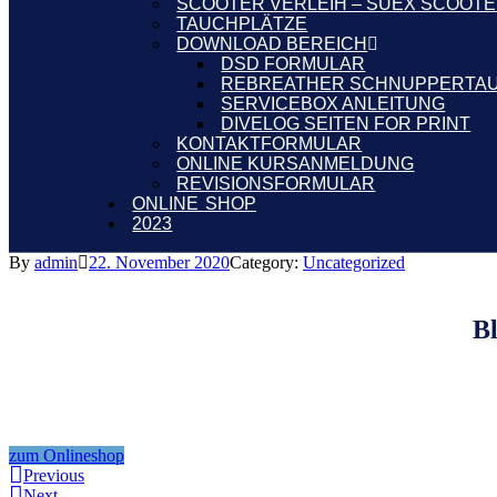
SCOOTER VERLEIH – SUEX SCOOT
TAUCHPLÄTZE
DOWNLOAD BEREICH
DSD FORMULAR
REBREATHER SCHNUPPERTA
SERVICEBOX ANLEITUNG
DIVELOG SEITEN FOR PRINT
KONTAKTFORMULAR
ONLINE KURSANMELDUNG
REVISIONSFORMULAR
ONLINE SHOP
2023
By
admin
22. November 2020
Category:
Uncategorized
Bl
zum Onlineshop
Previous
Next