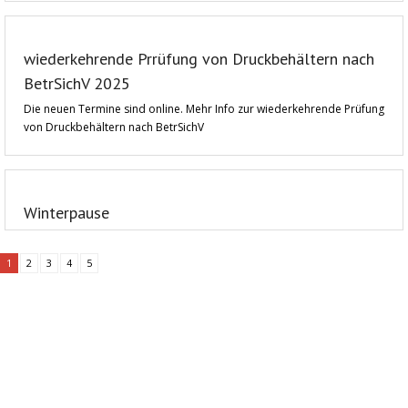
wiederkehrende Prrüfung von Druckbehältern nach
BetrSichV 2025
Die neuen Termine sind online. Mehr Info zur wiederkehrende Prüfung
von Druckbehältern nach BetrSichV
Winterpause
1
2
3
4
5
Informationen:
Impressum
Datenschutzerklärung
AGB´s
Kontakt