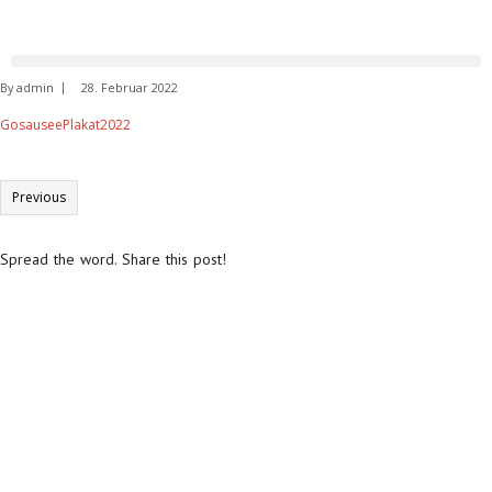
By
admin
28. Februar 2022
GosauseePlakat2022
Previous
Spread the word. Share this post!
Informationen:
Impressum
Datenschutzerklärung
AGB´s
Kontakt
Online Shop