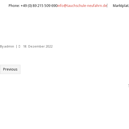
Phone: +49 (0) 89 215 509 690
info@tauchschule-neufahrn.de
Marktplat
By
admin
18. Dezember 2022
Previous
Informationen:
Impressum
Datenschutzerklärung